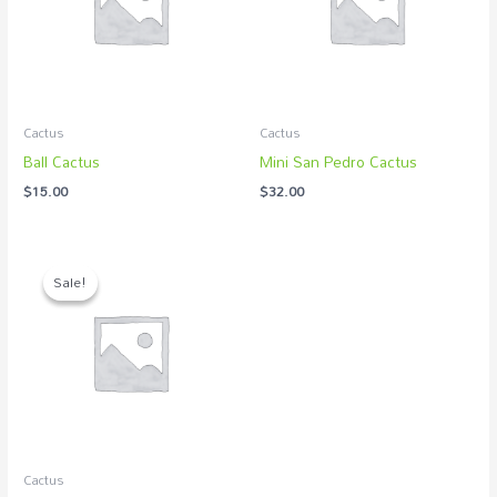
Cactus
Cactus
Ball Cactus
Mini San Pedro Cactus
$
15.00
$
32.00
Original
Current
price
price
Sale!
Sale!
was:
is:
$15.00.
$12.00.
Cactus